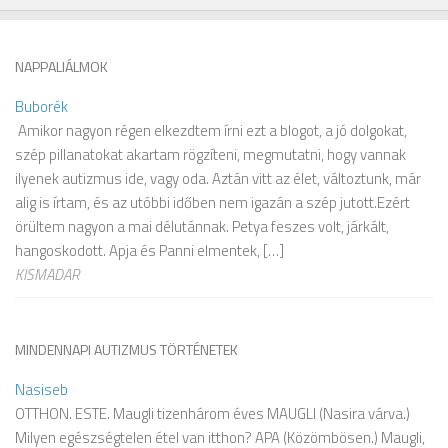
NAPPALIÁLMOK
Buborék
Amikor nagyon régen elkezdtem írni ezt a blogot, a jó dolgokat,
szép pillanatokat akartam rögzíteni, megmutatni, hogy vannak
ilyenek autizmus ide, vagy oda. Aztán vitt az élet, változtunk, már
alig is írtam, és az utóbbi időben nem igazán a szép jutott.Ezért
örültem nagyon a mai délutánnak. Petya feszes volt, járkált,
hangoskodott. Apja és Panni elmentek, […]
KISMADAR
MINDENNAPI AUTIZMUS TÖRTÉNETEK
Nasiseb
OTTHON. ESTE. Maugli tizenhárom éves MAUGLI (Nasira várva.)
Milyen egészségtelen étel van itthon? APA (Közömbösen.) Maugli,