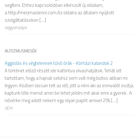
segíteni. Ehhez kapcsolódóan elkészült új oldalam,
a http://merjmaslenni.com.Az oldalra az általam nyújtott
szolgáltatásokon […]
nagyorsolya
AUTIZMUSMESÉK
Aggódás és végtelennek tűnő órák - Kórházi kalandok 2
A történet előző részét ide kattintva olvashatjátok. Tehát ott
tartottam, hogy a hajnali sebész sem volt még biztos abban mi
legyen. Közben lassan telt az idő, jött a néni aki az ennivalót osztja,
kaptunk tőle menüt amin be lehet jelölni mit akar enni a gyerek. A
nővérke meg adott nekem egy olyan papírt amivel 25% […]
sEm