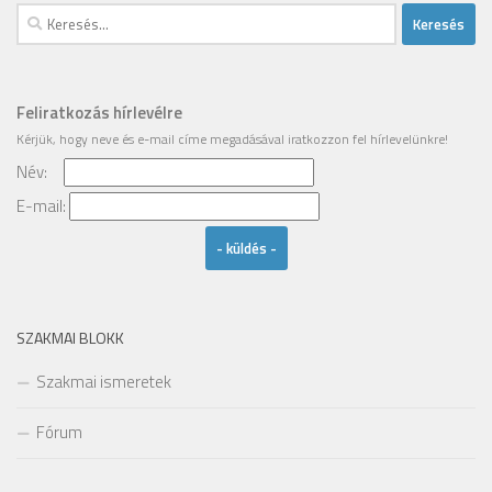
Keresés:
Feliratkozás hírlevélre
Kérjük, hogy
neve
és
e-mail címe
megadásával iratkozzon fel hírlevelünkre!
Név:
Email
E-mail:
SZAKMAI BLOKK
Szakmai ismeretek
Fórum