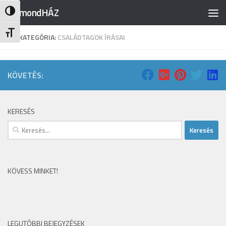
RajmondHÁZ
Nagy kontraszt váltása
Skip to content
Betűméret váltása
KATEGÓRIA:
CSALÁDTAGOK ÍRÁSAI
KÖVETÉS:
KERESÉS
Keresés:
KÖVESS MINKET!
LEGUTÓBBI BEJEGYZÉSEK