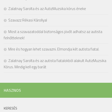
Zalatnay Sarolta és az AutizMuzsika kórus éneke
Szavazz Rékasi Károllyal
Most a szavazatoddal biztonságos jövőt adhatsz az autista
felnőtteknek!
Mire és hogyan lehet szavazni. Elmondja két autista fiatal.
Zalatnay Sarolta és az autista fiatalokból alakult AutizMuzsika
Kórus. Mindig kell egy barát
HASZNOS
KERESÉS