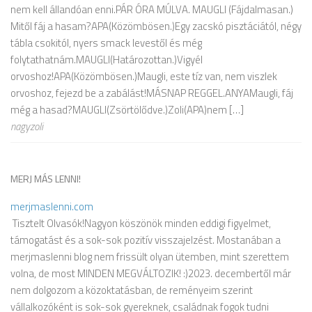
nem kell állandóan enni.PÁR ÓRA MÚLVA. MAUGLI (Fájdalmasan.)
Mitől fáj a hasam?APA(Közömbösen.)Egy zacskó pisztáciától, négy
tábla csokitól, nyers smack levestől és még
folytathatnám.MAUGLI(Határozottan.)Vigyél
orvoshoz!APA(Közömbösen.)Maugli, este tíz van, nem viszlek
orvoshoz, fejezd be a zabálást!MÁSNAP REGGEL.ANYAMaugli, fáj
még a hasad?MAUGLI(Zsörtölődve.)Zoli(APA)nem […]
nagyzoli
MERJ MÁS LENNI!
merjmaslenni.com
Tisztelt Olvasók!Nagyon köszönök minden eddigi figyelmet,
támogatást és a sok-sok pozitív visszajelzést. Mostanában a
merjmaslenni blog nem frissült olyan ütemben, mint szerettem
volna, de most MINDEN MEGVÁLTOZIK! :)2023. decembertől már
nem dolgozom a közoktatásban, de reményeim szerint
vállalkozóként is sok-sok gyereknek, családnak fogok tudni