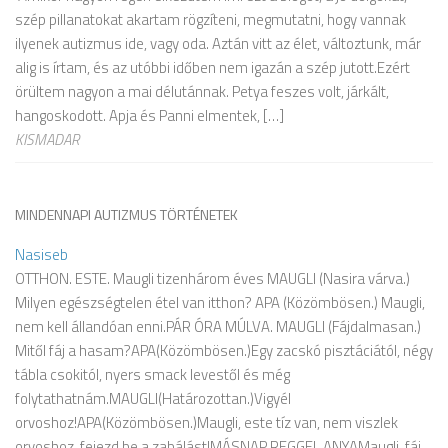
szép pillanatokat akartam rögzíteni, megmutatni, hogy vannak
ilyenek autizmus ide, vagy oda. Aztán vitt az élet, változtunk, már
alig is írtam, és az utóbbi időben nem igazán a szép jutott.Ezért
örültem nagyon a mai délutánnak. Petya feszes volt, járkált,
hangoskodott. Apja és Panni elmentek, […]
KISMADAR
MINDENNAPI AUTIZMUS TÖRTÉNETEK
Nasiseb
OTTHON. ESTE. Maugli tizenhárom éves MAUGLI (Nasira várva.)
Milyen egészségtelen étel van itthon? APA (Közömbösen.) Maugli,
nem kell állandóan enni.PÁR ÓRA MÚLVA. MAUGLI (Fájdalmasan.)
Mitől fáj a hasam?APA(Közömbösen.)Egy zacskó pisztáciától, négy
tábla csokitól, nyers smack levestől és még
folytathatnám.MAUGLI(Határozottan.)Vigyél
orvoshoz!APA(Közömbösen.)Maugli, este tíz van, nem viszlek
orvoshoz, fejezd be a zabálást!MÁSNAP REGGEL.ANYAMaugli, fáj