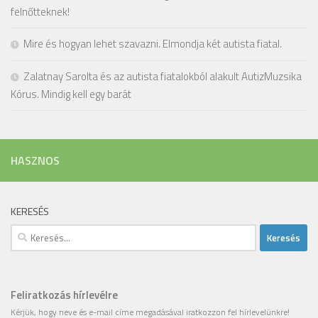
felnőtteknek!
Mire és hogyan lehet szavazni. Elmondja két autista fiatal.
Zalatnay Sarolta és az autista fiatalokból alakult AutizMuzsika
Kórus. Mindig kell egy barát
HASZNOS
KERESÉS
Keresés:
Feliratkozás hírlevélre
Kérjük, hogy
neve
és
e-mail címe
megadásával iratkozzon fel hírlevelünkre!