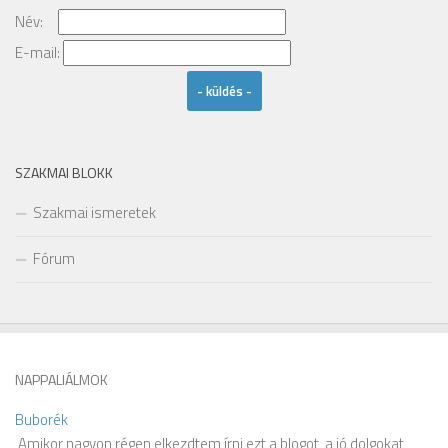
Név:
Email
E-mail:
SZAKMAI BLOKK
Szakmai ismeretek
Fórum
NAPPALIÁLMOK
Buborék
Amikor nagyon régen elkezdtem írni ezt a blogot, a jó dolgokat,