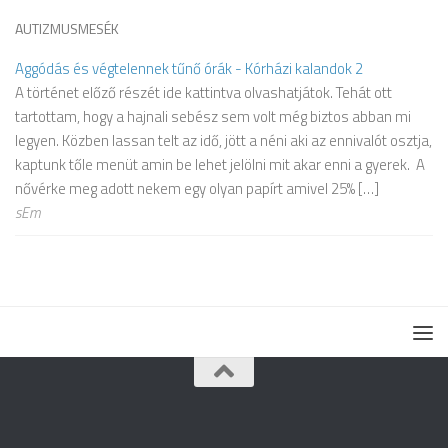
AUTIZMUSMESÉK
Aggódás és végtelennek tűnő órák - Kórházi kalandok 2
A történet előző részét ide kattintva olvashatjátok. Tehát ott
tartottam, hogy a hajnali sebész sem volt még biztos abban mi
legyen. Közben lassan telt az idő, jött a néni aki az ennivalót osztja,
kaptunk tőle menüt amin be lehet jelölni mit akar enni a gyerek. A
nővérke meg adott nekem egy olyan papírt amivel 25% […]
sEm