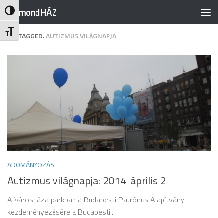
RajmondHÁZ
Nagy kontraszt váltása
Skip to content
Betűméret váltása
TAGGED:
AUTIZMUS VILÁGNAPJA
ADOMÁNYOZÁS
Autizmus világnapja: 2014. április 2
A Városháza parkban a Budapesti Patrónus Alapítvány
kezdeményezésére a Budapesti...