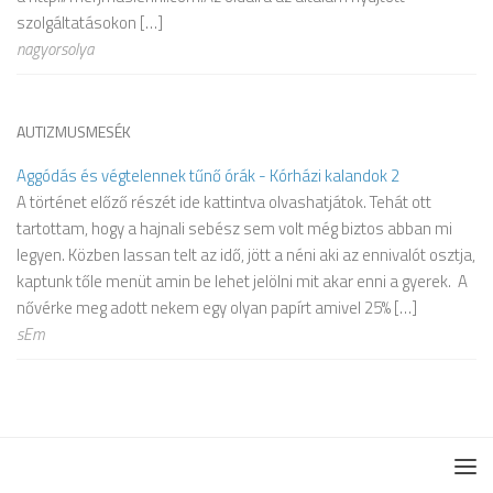
szolgáltatásokon […]
nagyorsolya
AUTIZMUSMESÉK
Aggódás és végtelennek tűnő órák - Kórházi kalandok 2
A történet előző részét ide kattintva olvashatjátok. Tehát ott
tartottam, hogy a hajnali sebész sem volt még biztos abban mi
legyen. Közben lassan telt az idő, jött a néni aki az ennivalót osztja,
kaptunk tőle menüt amin be lehet jelölni mit akar enni a gyerek. A
nővérke meg adott nekem egy olyan papírt amivel 25% […]
sEm