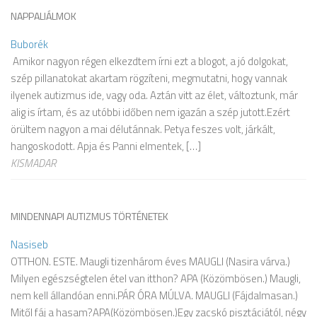
NAPPALIÁLMOK
Buborék
Amikor nagyon régen elkezdtem írni ezt a blogot, a jó dolgokat,
szép pillanatokat akartam rögzíteni, megmutatni, hogy vannak
ilyenek autizmus ide, vagy oda. Aztán vitt az élet, változtunk, már
alig is írtam, és az utóbbi időben nem igazán a szép jutott.Ezért
örültem nagyon a mai délutánnak. Petya feszes volt, járkált,
hangoskodott. Apja és Panni elmentek, […]
KISMADAR
MINDENNAPI AUTIZMUS TÖRTÉNETEK
Nasiseb
OTTHON. ESTE. Maugli tizenhárom éves MAUGLI (Nasira várva.)
Milyen egészségtelen étel van itthon? APA (Közömbösen.) Maugli,
nem kell állandóan enni.PÁR ÓRA MÚLVA. MAUGLI (Fájdalmasan.)
Mitől fáj a hasam?APA(Közömbösen.)Egy zacskó pisztáciától, négy