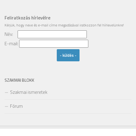
Feliratkozás hírlevélre
Kérjük, hogy
neve
és
e-mail címe
megadásával iratkozzon fel hírlevelünkre!
Név:
Email
E-mail:
SZAKMAI BLOKK
Szakmai ismeretek
Fórum