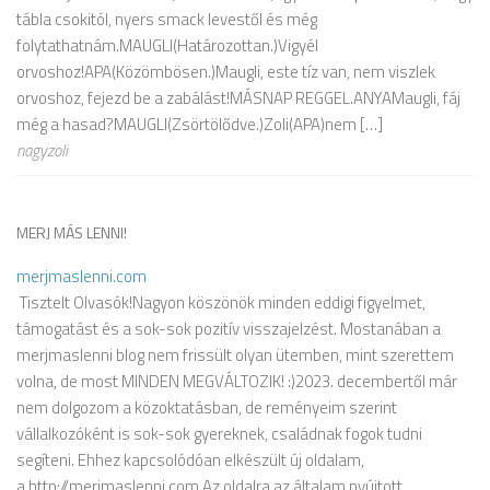
tábla csokitól, nyers smack levestől és még
folytathatnám.MAUGLI(Határozottan.)Vigyél
orvoshoz!APA(Közömbösen.)Maugli, este tíz van, nem viszlek
orvoshoz, fejezd be a zabálást!MÁSNAP REGGEL.ANYAMaugli, fáj
még a hasad?MAUGLI(Zsörtölődve.)Zoli(APA)nem […]
nagyzoli
MERJ MÁS LENNI!
merjmaslenni.com
Tisztelt Olvasók!Nagyon köszönök minden eddigi figyelmet,
támogatást és a sok-sok pozitív visszajelzést. Mostanában a
merjmaslenni blog nem frissült olyan ütemben, mint szerettem
volna, de most MINDEN MEGVÁLTOZIK! :)2023. decembertől már
nem dolgozom a közoktatásban, de reményeim szerint
vállalkozóként is sok-sok gyereknek, családnak fogok tudni
segíteni. Ehhez kapcsolódóan elkészült új oldalam,
a http://merjmaslenni.com.Az oldalra az általam nyújtott