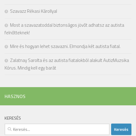
Szavazz Rékasi Károllyal
Most a szavazatoddal biztonságos jövőt adhatsz az autista
felnőtteknek!
Mire és hogyan lehet szavazni. Elmondja két autista fiatal.
Zalatnay Sarolta és az autista fiatalokból alakult AutizMuzsika
Kórus. Mindig kell egy barát
HASZNOS
KERESÉS
Keresés: