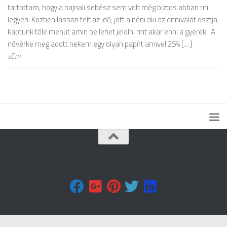
tartottam, hogy a hajnali sebész sem volt még biztos abban mi
legyen. Közben lassan telt az idő, jött a néni aki az ennivalót osztja,
kaptunk tőle menüt amin be lehet jelölni mit akar enni a gyerek. A
nővérke meg adott nekem egy olyan papírt amivel 25% […]
sEm