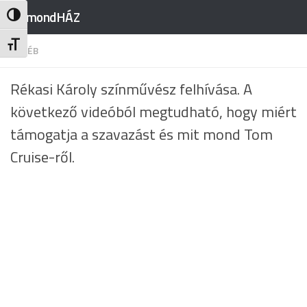
RajmondHÁZ
Nagy kontraszt váltása
Skip to content
Betűméret váltása
EGYÉB
Rékasi Károly színművész felhívása. A
következő videóból megtudható, hogy miért
támogatja a szavazást és mit mond Tom
Cruise-ről.