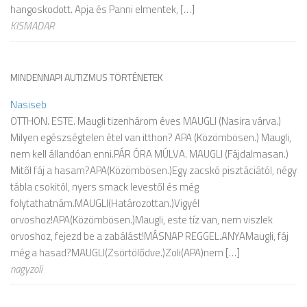
hangoskodott. Apja és Panni elmentek, […]
KISMADAR
MINDENNAPI AUTIZMUS TÖRTÉNETEK
Nasiseb
OTTHON. ESTE. Maugli tizenhárom éves MAUGLI (Nasira várva.)
Milyen egészségtelen étel van itthon? APA (Közömbösen.) Maugli,
nem kell állandóan enni.PÁR ÓRA MÚLVA. MAUGLI (Fájdalmasan.)
Mitől fáj a hasam?APA(Közömbösen.)Egy zacskó pisztáciától, négy
tábla csokitól, nyers smack levestől és még
folytathatnám.MAUGLI(Határozottan.)Vigyél
orvoshoz!APA(Közömbösen.)Maugli, este tíz van, nem viszlek
orvoshoz, fejezd be a zabálást!MÁSNAP REGGEL.ANYAMaugli, fáj
még a hasad?MAUGLI(Zsörtölődve.)Zoli(APA)nem […]
nagyzoli