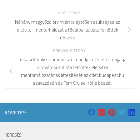
NEXT STORY
Néhány meggyőző érv miért is égetően szükséges az
életviteli mentorhálózat a fővárosi autista felnőttek
részére
PREVIOUS STORY
Rékasi Károly színművész elmondja miért is támogatja
a fővárosi autista felnőttek életviteli
mentorhálózatának létesítését az otlet.budapest.hu
szavazásán és Tom Cruise-ról is beszél.
KÖVETÉS:
KERESÉS