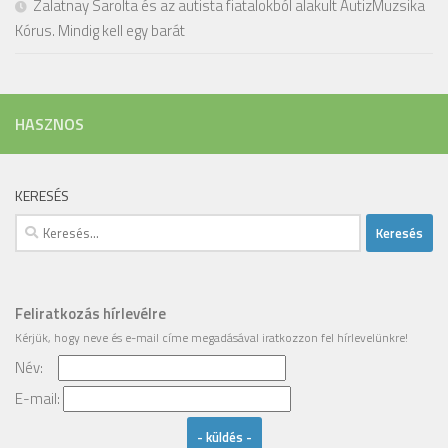
Zalatnay Sarolta és az autista fiatalokból alakult AutizMuzsika
Kórus. Mindig kell egy barát
HASZNOS
KERESÉS
Keresés:
Feliratkozás hírlevélre
Kérjük, hogy
neve
és
e-mail címe
megadásával iratkozzon fel hírlevelünkre!
Név:
Email
E-mail: