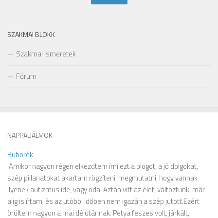
SZAKMAI BLOKK
Szakmai ismeretek
Fórum
NAPPALIÁLMOK
Buborék
Amikor nagyon régen elkezdtem írni ezt a blogot, a jó dolgokat,
szép pillanatokat akartam rögzíteni, megmutatni, hogy vannak
ilyenek autizmus ide, vagy oda. Aztán vitt az élet, változtunk, már
alig is írtam, és az utóbbi időben nem igazán a szép jutott.Ezért
örültem nagyon a mai délutánnak. Petya feszes volt, járkált,