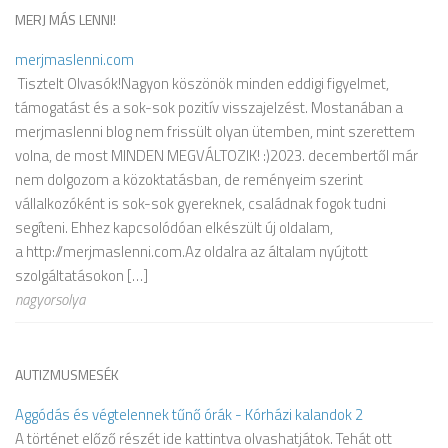
MERJ MÁS LENNI!
merjmaslenni.com
Tisztelt Olvasók!Nagyon köszönök minden eddigi figyelmet,
támogatást és a sok-sok pozitív visszajelzést. Mostanában a
merjmaslenni blog nem frissült olyan ütemben, mint szerettem
volna, de most MINDEN MEGVÁLTOZIK! :)2023. decembertől már
nem dolgozom a közoktatásban, de reményeim szerint
vállalkozóként is sok-sok gyereknek, családnak fogok tudni
segíteni. Ehhez kapcsolódóan elkészült új oldalam,
a http://merjmaslenni.com.Az oldalra az általam nyújtott
szolgáltatásokon […]
nagyorsolya
AUTIZMUSMESÉK
Aggódás és végtelennek tűnő órák - Kórházi kalandok 2
A történet előző részét ide kattintva olvashatjátok. Tehát ott