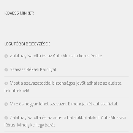
KÖVESS MINKET!
LEGUTÓBBI BEJEGYZÉSEK
Zalatnay Sarolta és az AutizMuzsika kórus éneke
Szavazz Rékasi Károllyal
Most a szavazatoddal biztonságos jövőt adhatsz az autista
felnőtteknek!
Mire és hogyan lehet szavazni. Elmondja két autista fiatal.
Zalatnay Sarolta és az autista fiatalokból alakult AutizMuzsika
Kórus. Mindig kell egy barát