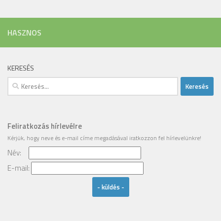
HASZNOS
KERESÉS
Keresés:
Feliratkozás hírlevélre
Kérjük, hogy
neve
és
e-mail címe
megadásával iratkozzon fel hírlevelünkre!
Név:
Email
E-mail: