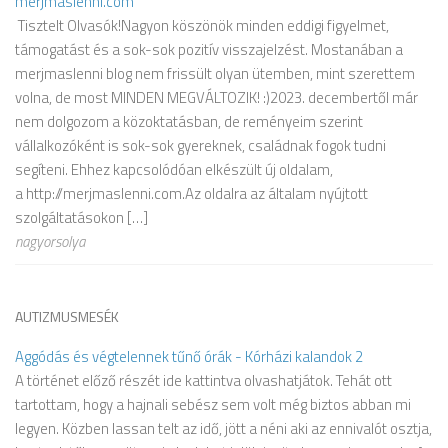
merjmaslenni.com
Tisztelt Olvasók!Nagyon köszönök minden eddigi figyelmet,
támogatást és a sok-sok pozitív visszajelzést. Mostanában a
merjmaslenni blog nem frissült olyan ütemben, mint szerettem
volna, de most MINDEN MEGVÁLTOZIK! :)2023. decembertől már
nem dolgozom a közoktatásban, de reményeim szerint
vállalkozóként is sok-sok gyereknek, családnak fogok tudni
segíteni. Ehhez kapcsolódóan elkészült új oldalam,
a http://merjmaslenni.com.Az oldalra az általam nyújtott
szolgáltatásokon […]
nagyorsolya
AUTIZMUSMESÉK
Aggódás és végtelennek tűnő órák - Kórházi kalandok 2
A történet előző részét ide kattintva olvashatjátok. Tehát ott
tartottam, hogy a hajnali sebész sem volt még biztos abban mi
legyen. Közben lassan telt az idő, jött a néni aki az ennivalót osztja,