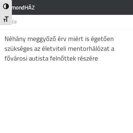
RajmondHÁZ
Nagy kontraszt váltása
Skip to content
Betűméret váltása
EGYÉB
Néhány meggyőző érv miért is égetően
szükséges az életviteli mentorhálózat a
fővárosi autista felnőttek részére