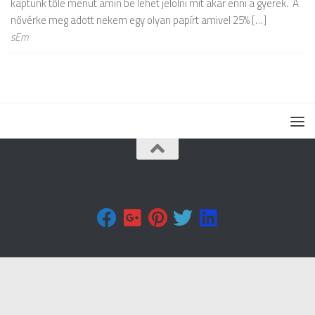
kaptunk tőle menüt amin be lehet jelölni mit akar enni a gyerek. A
nővérke meg adott nekem egy olyan papírt amivel 25% […]
sEm