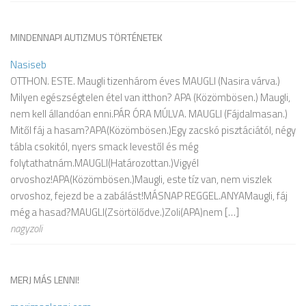
MINDENNAPI AUTIZMUS TÖRTÉNETEK
Nasiseb
OTTHON. ESTE. Maugli tizenhárom éves MAUGLI (Nasira várva.)
Milyen egészségtelen étel van itthon? APA (Közömbösen.) Maugli,
nem kell állandóan enni.PÁR ÓRA MÚLVA. MAUGLI (Fájdalmasan.)
Mitől fáj a hasam?APA(Közömbösen.)Egy zacskó pisztáciától, négy
tábla csokitól, nyers smack levestől és még
folytathatnám.MAUGLI(Határozottan.)Vigyél
orvoshoz!APA(Közömbösen.)Maugli, este tíz van, nem viszlek
orvoshoz, fejezd be a zabálást!MÁSNAP REGGEL.ANYAMaugli, fáj
még a hasad?MAUGLI(Zsörtölődve.)Zoli(APA)nem […]
nagyzoli
MERJ MÁS LENNI!