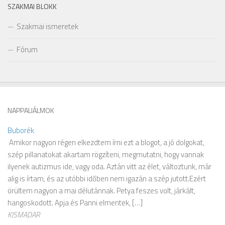
SZAKMAI BLOKK
Szakmai ismeretek
Fórum
NAPPALIÁLMOK
Buborék
Amikor nagyon régen elkezdtem írni ezt a blogot, a jó dolgokat,
szép pillanatokat akartam rögzíteni, megmutatni, hogy vannak
ilyenek autizmus ide, vagy oda. Aztán vitt az élet, változtunk, már
alig is írtam, és az utóbbi időben nem igazán a szép jutott.Ezért
örültem nagyon a mai délutánnak. Petya feszes volt, járkált,
hangoskodott. Apja és Panni elmentek, […]
KISMADAR