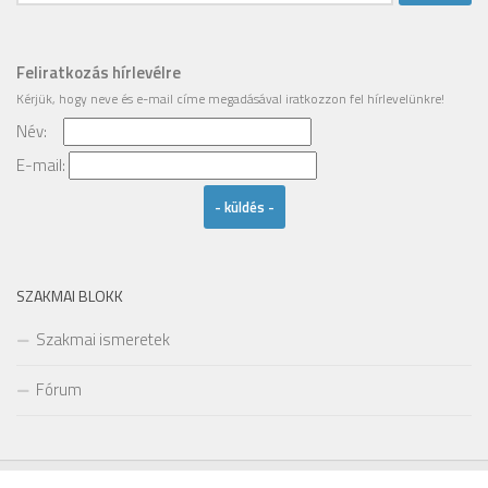
Feliratkozás hírlevélre
Kérjük, hogy
neve
és
e-mail címe
megadásával iratkozzon fel hírlevelünkre!
Név:
Email
E-mail:
SZAKMAI BLOKK
Szakmai ismeretek
Fórum