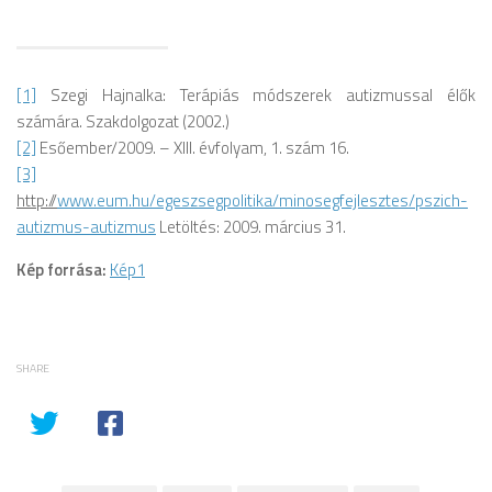
[1]
Szegi Hajnalka: Terápiás módszerek autizmussal élők
számára. Szakdolgozat (2002.)
[2]
Esőember/2009. – XIII. évfolyam, 1. szám 16.
[3]
http://
www.eum.hu/egeszsegpolitika/minosegfejlesztes/pszich-
autizmus-autizmus
Letöltés: 2009. március 31.
Kép forrása:
Kép1
SHARE