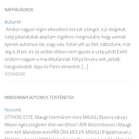
NAPPALIÁLMOK
Buborék
Amikor nagyon régen elkezdtem írni ezt a blogot, a jó dolgokat,
szép pillanatokat akartam rögzíteni, megmutatni, hogy vannak
ilyenek autizmus ide, vagy oda. Aztán vitt az élet, változtunk, már
alig is írtam, és az utóbbi időben nem igazán a szép jutott.Ezért
örültem nagyon a mai délutánnak. Petya feszes volt, járkált,
hangoskodott. Apja és Panni elmentek, […]
KISMADAR
MINDENNAPI AUTIZMUS TÖRTÉNETEK
Nasiseb
OTTHON. ESTE. Maugli tizenhárom éves MAUGLI (Nasira várva.)
Milyen egészségtelen étel van itthon? APA (Közömbösen.) Maugli,
nem kell állandóan enni.PÁR ÓRA MÚLVA. MAUGLI (Fájdalmasan.)