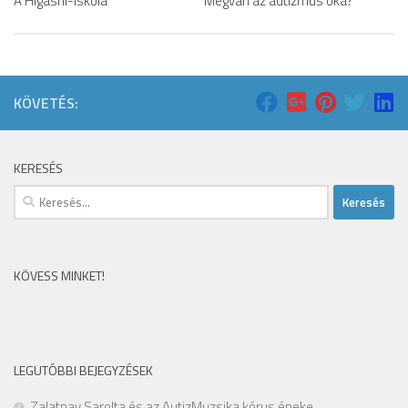
A Higashi-iskola
Megvan az autizmus oka?
KÖVETÉS:
KERESÉS
Keresés:
KÖVESS MINKET!
LEGUTÓBBI BEJEGYZÉSEK
Zalatnay Sarolta és az AutizMuzsika kórus éneke