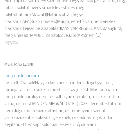
Mitől fáj a hasam?APA(Közömbösen.)Egy zacskó pisztáciától, négy
tábla csokitól, nyers smack levestől és még
folytathatnám.MAUGLI(Határozottan.)Vigyél
orvoshoz!APA(Közömbösen.)Maugli, este tíz van, nem viszlek
orvoshoz, fejezd be a zabálást!MÁSNAP REGGEL.ANYAMaugli, fáj
még a hasad?MAUGLI(Zsörtölődve.)Zoli(APA)nem […]
nagyzoli
MERJ MÁS LENNI!
merjmaslenni.com
Tisztelt Olvasók!Nagyon köszönök minden eddigi figyelmet,
támogatást és a sok-sok pozitív visszajelzést. Mostanában a
merjmaslenni blog nem frissült olyan ütemben, mint szerettem
volna, de most MINDEN MEGVÁLTOZIK! :)2023. decembertől már
nem dolgozom a közoktatásban, de reményeim szerint
vállalkozóként is sok-sok gyereknek, családnak fogok tudni
segíteni. Ehhez kapcsolódóan elkészült új oldalam,