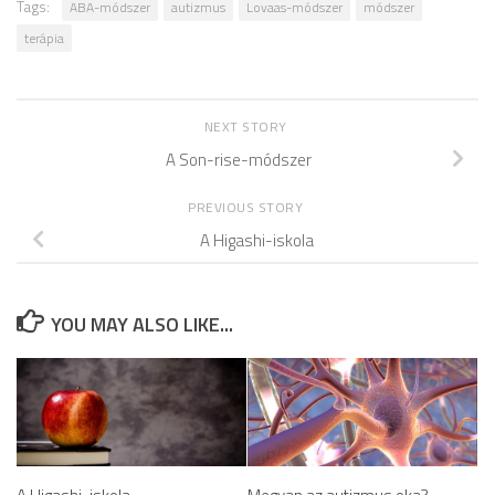
Tags:
ABA-módszer
autizmus
Lovaas-módszer
módszer
terápia
NEXT STORY
A Son-rise-módszer
PREVIOUS STORY
A Higashi-iskola
YOU MAY ALSO LIKE...