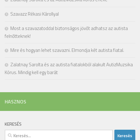
Szavazz Rékasi Károllyal
Most a szavazatoddal biztonságos jövőt adhatsz az autista
felnőtteknek!
Mire és hogyan lehet szavazni. Elmondja két autista fiatal.
Zalatnay Sarolta és az autista fiatalokból alakult AutizMuzsika
Kórus. Mindig kell egy barát
HASZNOS
KERESÉS
Keresés: