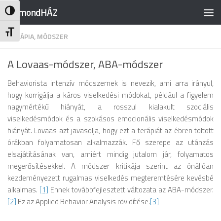
RajmondHÁZ
Nagy kontraszt váltása
Skip to content
Betűméret váltása
TERÁPIA, MÓDSZER
A Lovaas-módszer, ABA-módszer
Behaviorista intenzív módszernek is nevezik, ami arra irányul,
hogy korrigálja a káros viselkedési módokat, például a figyelem
nagymértékű hiányát, a rosszul kialakult szociális
viselkedésmódok és a szokásos emocionális viselkedésmódok
hiányát.
Lovaas azt javasolja, hogy ezt a terápiát az ébren töltött
órákban folyamatosan alkalmazzák. Fő szerepe az utánzás
elsajátításának van, amiért mindig jutalom jár, folyamatos
megerősítésekkel. A módszer kritikája szerint az önállóan
kezdeményezett rugalmas viselkedés megteremtésére kevésbé
alkalmas.
[1]
Ennek továbbfejlesztett változata az ABA-módszer.
[2]
Ez az Applied Behavior Analysis rövidítése.
[3]