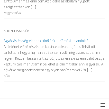
a http://merjmaslenni.com.Az oldalra az általam nyújtott
szolgáltatásokon […]
nagyorsolya
AUTIZMUSMESÉK
Aggódás és végtelennek tűnő órák - Kórházi kalandok 2
A történet előző részét ide kattintva olvashatjátok. Tehát ott
tartottam, hogy a hajnali sebész sem volt még biztos abban mi
legyen. Közben lassan telt az idő, jött a néni aki az ennivalót osztja,
kaptunk tőle menüt amin be lehet jelölni mit akar enni a gyerek. A
nővérke meg adott nekem egy olyan papírt amivel 25% […]
sEm