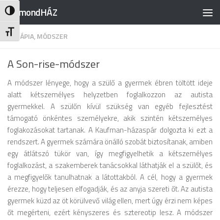
RajmondHÁZ
Nagy kontraszt váltása
Skip to content
Betűméret váltása
TERÁPIA, MÓDSZER
A Son-rise-módszer
A módszer lényege, hogy a szülő a gyermek ébren töltött ideje
alatt kétszemélyes helyzetben foglalkozzon az autista
gyermekkel.
A szülőn kívül szükség van egyéb fejlesztést
támogató önkéntes személyekre, akik szintén kétszemélyes
foglakozásokat tartanak. A Kaufman-házaspár dolgozta ki ezt a
rendszert. A gyermek számára önálló szobát biztosítanak, amiben
egy átlátszó tükör van, így megfigyelhetik a kétszemélyes
foglalkozást, a szakemberek tanácsokkal láthatják el a szülőt, és
a megfigyelők tanulhatnak a látottakból. A cél, hogy a gyermek
érezze, hogy teljesen elfogadják, és az anyja szereti őt. Az autista
gyermek küzd az öt körülvevő világ ellen, mert úgy érzi nem képes
őt megérteni, ezért kényszeres és sztereotip lesz. A módszer