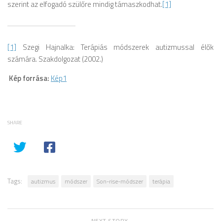
szerint az elfogadó szülőre mindig támaszkodhat.
[1]
[1]
Szegi Hajnalka: Terápiás módszerek autizmussal élők
számára. Szakdolgozat (2002.)
Kép forrása:
Kép1
SHARE
Tags:
autizmus
módszer
Son-rise-módszer
terápia
NEXT STORY