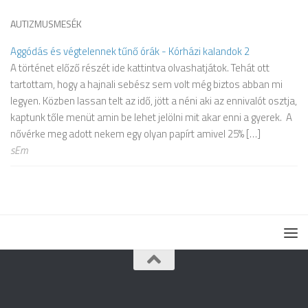
AUTIZMUSMESÉK
Aggódás és végtelennek tűnő órák - Kórházi kalandok 2
A történet előző részét ide kattintva olvashatjátok. Tehát ott
tartottam, hogy a hajnali sebész sem volt még biztos abban mi
legyen. Közben lassan telt az idő, jött a néni aki az ennivalót osztja,
kaptunk tőle menüt amin be lehet jelölni mit akar enni a gyerek. A
nővérke meg adott nekem egy olyan papírt amivel 25% […]
sEm