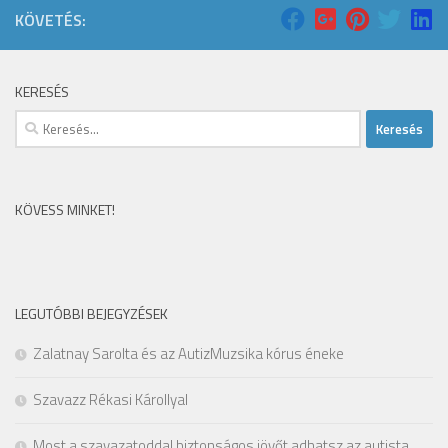
KÖVETÉS:
KERESÉS
Keresés:
KÖVESS MINKET!
LEGUTÓBBI BEJEGYZÉSEK
Zalatnay Sarolta és az AutizMuzsika kórus éneke
Szavazz Rékasi Károllyal
Most a szavazatoddal biztonságos jövőt adhatsz az autista