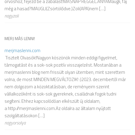
orvoshoz, fejezd be a zabálást!MÁSNAP REGGEL.ANYAMaugli, fáj
még a hasad?MAUGLI(Zsörtölődve.)Zoli(APA)nem […]
nagyzoli
MERJ MÁS LENNI!
merjmaslenni.com
Tisztelt Olvasók!Nagyon köszönök minden eddigi figyelmet,
támogatást és a sok-sok pozitív visszajelzést. Mostanában a
merjmaslenni blog nem frissült olyan ütemben, mint szerettem
volna, de most MINDEN MEGVÁLTOZIK! :)2023. decembertől már
nem dolgozom a közoktatásban, de reményeim szerint
vállalkozóként is sok-sok gyereknek, családnak fogok tudni
segíteni. Ehhez kapcsolódóan elkészült új oldalam,
a http://merjmaslenni.com.Az oldalra az általam nyújtott
szolgáltatásokon […]
nagyorsolya