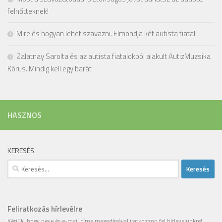
felnőtteknek!
Mire és hogyan lehet szavazni. Elmondja két autista fiatal.
Zalatnay Sarolta és az autista fiatalokból alakult AutizMuzsika
Kórus. Mindig kell egy barát
HASZNOS
KERESÉS
Keresés:
Feliratkozás hírlevélre
Kérjük, hogy
neve
és
e-mail címe
megadásával iratkozzon fel hírlevelünkre!