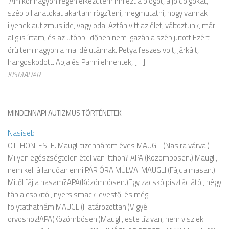
Amikor nagyon régen elkezdtem írni ezt a blogot, a jó dolgokat,
szép pillanatokat akartam rögzíteni, megmutatni, hogy vannak
ilyenek autizmus ide, vagy oda. Aztán vitt az élet, változtunk, már
alig is írtam, és az utóbbi időben nem igazán a szép jutott.Ezért
örültem nagyon a mai délutánnak. Petya feszes volt, járkált,
hangoskodott. Apja és Panni elmentek, […]
KISMADAR
MINDENNAPI AUTIZMUS TÖRTÉNETEK
Nasiseb
OTTHON. ESTE. Maugli tizenhárom éves MAUGLI (Nasira várva.)
Milyen egészségtelen étel van itthon? APA (Közömbösen.) Maugli,
nem kell állandóan enni.PÁR ÓRA MÚLVA. MAUGLI (Fájdalmasan.)
Mitől fáj a hasam?APA(Közömbösen.)Egy zacskó pisztáciától, négy
tábla csokitól, nyers smack levestől és még
folytathatnám.MAUGLI(Határozottan.)Vigyél
orvoshoz!APA(Közömbösen.)Maugli, este tíz van, nem viszlek